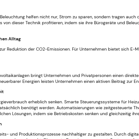
eleuchtung helfen nicht nur, Strom zu sparen, sondern tragen auch d
von dieser Technik profitieren, indem sie ihre Bürogeräte und Beleu
chen Alltag
tt zur Reduktion der CO2-Emissionen. Für Unternehmen bietet sich E-Mob
ovoltaikanlagen bringt Unternehmen und Privatpersonen einen direkten
neuerbarer Energien leisten Unternehmen einen aktiven Beitrag zur E
it
ieverbrauch erheblich senken. Smarte Steuerungssysteme für Heizung
 tatsächlich benötigt werden. Automatisierungen wie zeitgesteuerte
chen Lösungen, indem sie Betriebskosten senken und gleichzeitig ihr
n
Arbeits- und Produktionsprozesse nachhaltiger zu gestalten. Durch digi