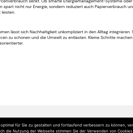
cenverbrauch senkt. Ob smarte Energiemanagement-Systeme oder digi
 spart nicht nur Energie, sondern reduziert auch Papierverbrauch u
leisten.
 lässt sich Nachhaltigkeit unkompliziert in den Alltag integrieren. 
rcen zu schonen und die Umwelt zu entlasten. Kleine Schritte mache
orientierter.
ptimal für Sie zu gestalten und fortlaufend verbessern zu können, v
Home
Services
Portfolio
ch die Nutzung der Webseite stimmen Sie der Verwenden von Cookies