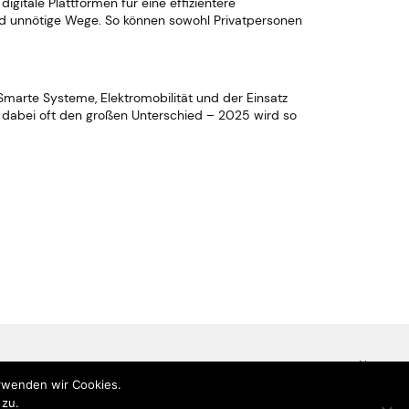
tale Plattformen für eine effizientere
nd unnötige Wege. So können sowohl Privatpersonen
Smarte Systeme, Elektromobilität und der Einsatz
n dabei oft den großen Unterschied – 2025 wird so
Datenschutz
Impressum
erwenden wir Cookies.
Blog
Jobs
Kontakt
 zu.