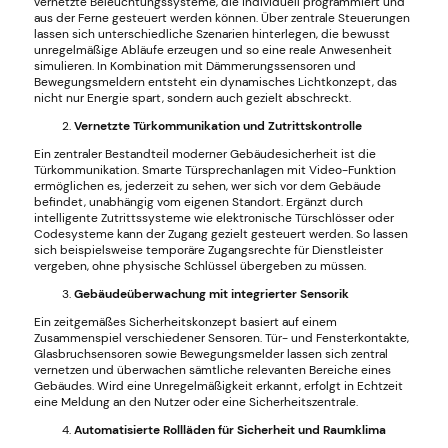
vernetzte Beleuchtungssysteme, die individuell programmiert und
aus der Ferne gesteuert werden können. Über zentrale Steuerungen
lassen sich unterschiedliche Szenarien hinterlegen, die bewusst
unregelmäßige Abläufe erzeugen und so eine reale Anwesenheit
simulieren. In Kombination mit Dämmerungssensoren und
Bewegungsmeldern entsteht ein dynamisches Lichtkonzept, das
nicht nur Energie spart, sondern auch gezielt abschreckt.
Vernetzte Türkommunikation und Zutrittskontrolle
Ein zentraler Bestandteil moderner Gebäudesicherheit ist die
Türkommunikation. Smarte Türsprechanlagen mit Video-Funktion
ermöglichen es, jederzeit zu sehen, wer sich vor dem Gebäude
befindet, unabhängig vom eigenen Standort. Ergänzt durch
intelligente Zutrittssysteme wie elektronische Türschlösser oder
Codesysteme kann der Zugang gezielt gesteuert werden. So lassen
sich beispielsweise temporäre Zugangsrechte für Dienstleister
vergeben, ohne physische Schlüssel übergeben zu müssen.
Gebäudeüberwachung mit integrierter Sensorik
Ein zeitgemäßes Sicherheitskonzept basiert auf einem
Zusammenspiel verschiedener Sensoren. Tür- und Fensterkontakte,
Glasbruchsensoren sowie Bewegungsmelder lassen sich zentral
vernetzen und überwachen sämtliche relevanten Bereiche eines
Gebäudes. Wird eine Unregelmäßigkeit erkannt, erfolgt in Echtzeit
eine Meldung an den Nutzer oder eine Sicherheitszentrale.
Automatisierte Rollläden für Sicherheit und Raumklima