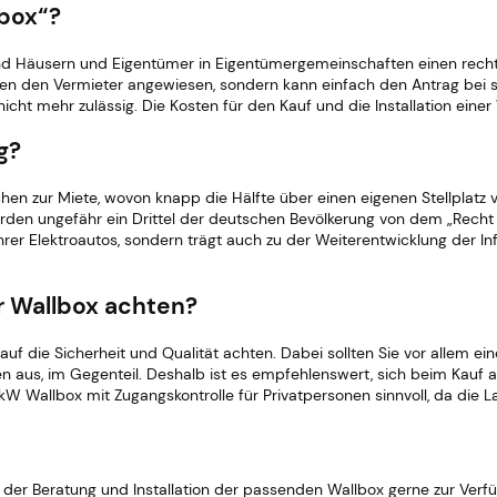
lbox“?
 Häusern und Eigentümer in Eigentümergemeinschaften einen rechtlic
f den den Vermieter angewiesen, sondern kann einfach den Antrag bei 
icht mehr zulässig.
Die Kosten für den Kauf und die Installation eine
g?
n zur Miete, wovon knapp die Hälfte über einen eigenen Stellplatz v
rden ungefähr ein Drittel der deutschen Bevölkerung von dem „Recht 
er Elektroautos, sondern trägt auch zu der Weiterentwicklung der Infr
r Wallbox achten?
 auf die Sicherheit und Qualität achten. Dabei sollten Sie vor allem ei
en aus, im Gegenteil. Deshalb ist es empfehlenswert, sich beim Kauf a
1-kW Wallbox mit Zugangskontrolle für Privatpersonen sinnvoll, da die 
ei der Beratung und Installation der passenden Wallbox gerne zur V