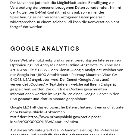
Der Nutzer hat jederzeit die Möglichkeit, seine Einwilligung zur
Verarbeitung der personenbezogenen Daten zu widerrufen. Nimmt
der Nutzer per E-Mail Kontakt mit uns auf, so kann er der
Speicherung seiner personenbezogenen Daten jederzeit
widersprechen. In einem solchen Fall kann die Konversation nicht
fortgeführt werden.
GOOGLE ANALYTICS
Diese Website nutzt aufgrund unserer berechtigten Interessen zur
Optimierung und Analyse unseres Online-Angebots im Sinne des
Art. 6 Abs. 1 lit. f. DSGVO den Dienst „Google Analytics“, welcher von
der Google Inc. (1600 Amphitheatre Parkway Mountain View, CA
94043, USA) angeboten wird. Der Dienst (Google Analytics)
verwendet „Cookies“ – Textdateien, welche auf Ihrem Endgerät
gespeichert werden. Die durch die Cookies gesammelten
Informationen werden im Regelfall an einen Google-Server in den
USA gesandt und dort 14 Monate gespeichert.
Google LLC hält das europäische Datenschutzrecht ein und ist unter
dem Privacy-Shield-Abkommen
zertifiziert:
https://www.privacyshield.gov/participant?
id=a2zt000000001L5AAI&status=Active
Auf dieser Website greift die IP-Anonymisierung. Die IP-Adresse
der Nutzer wird innerhalb der Mitgliedsstaaten der EU und des