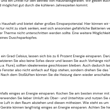
nd ein Drittel für den Betrieb von Haushaltsgeräten. Wir geben euch
d möglichst gut durch die kühleren Jahreszeiten kommt.
 Haushalt und bietet daher großes Einsparpotenzial. Hier können wir
r nicht zu stark senken, weil sich ansonsten gefährliche Bakterien ve
r Therme nicht unterschritten werden sollte. Eine weitere Möglichkei
eines Duschsparkopfes.
Grad Celsius, lassen sich bis zu 6 Prozent Energie einsparen. Darübe
tzieren Sie also keine Sofas davor und lassen Sie auch Vorhänge nicht 
a. Flure), sollten idealerweise geschlossen bleiben. Auch dadurch las
re Fenster also nicht einfach auf Kipp stehen, sondern drehen Sie das 
. Nach dem Stoßlüften können Sie die Heizung dann wieder anschalte
alls einiges an Energie einsparen. Kochen Sie am besten immer mit 
 verwenden Sie lieber Umluft als Ober- und Unterhitze und nutzen S
e Luft in den Raum abziehen und diesen mitheizen. Wie steht es um Ih
äte können langfristig einiges an Energie einsparen. Achten Sie hier 