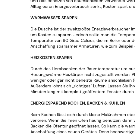
und das Beheizen von Räumlichkeiten verwendet wird u
Alltag euren Energieverbrauch senkt, Kosten spart un
WARMWASSER SPAREN
Die Dusche ist der zweitgrößte Energieverbraucher im
um Kosten zu sparen. Jedoch sollte man die Temperatu
Temperatur von 60 Grad Celsius, die im Boiler oder de
Anschaffung sparsamer Armaturen, wie zum Beispiel 
HEIZKOSTEN SPAREN
Durch das Herabsenken der Raumtemperatur um nur ein 
Heizungswärme Heizkörper nicht zugestellt werden. Pla
weniger oder gar nicht beheizte Räume anschließen (u.
Außerdem lohnt sich „richtiges“ Lüften. Lassen Sie Ih
Minuten lang mit komplett geöffnetem Fenster durch
ENERGIESPAREND KOCHEN, BACKEN & KÜHLEN
Beim Kochen lässt sich durch kleine Maßnahmen ebenf
verloren. Wenn Sie Ihren Ofen häufig benutzen, dann
Backen die Ofentür geöffnet lassen. So kann die warm
Anschaffung eines neuen Gerätes. Denn hochwertige Ger