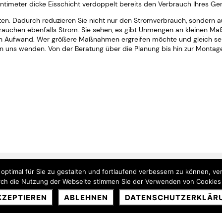
entimeter dicke Eisschicht verdoppelt bereits den Verbrauch Ihres Ger
en. Dadurch reduzieren Sie nicht nur den Stromverbrauch, sondern a
auchen ebenfalls Strom. Sie sehen, es gibt Unmengen an kleinen Ma
n Aufwand. Wer größere Maßnahmen ergreifen möchte und gleich sei
uns wenden. Von der Beratung über die Planung bis hin zur Montage, 
ptimal für Sie zu gestalten und fortlaufend verbessern zu können, v
ch die Nutzung der Webseite stimmen Sie der Verwenden von Cookies
Home
Services
Portfolio
KZEPTIEREN
ABLEHNEN
DATENSCHUTZERKLÄR