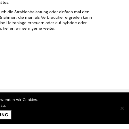
ätes.
uch die Strahlenbelastung oder einfach mal den
ßnahmen, die man als Verbraucher ergreifen kann
ne Heizanlage erneuern oder auf hybride oder
helfen wir sehr gerne weiter.
erwenden wir Cookies.
Datenschutz
Impressum
 zu.
Blog
Jobs
Kontakt
UNG